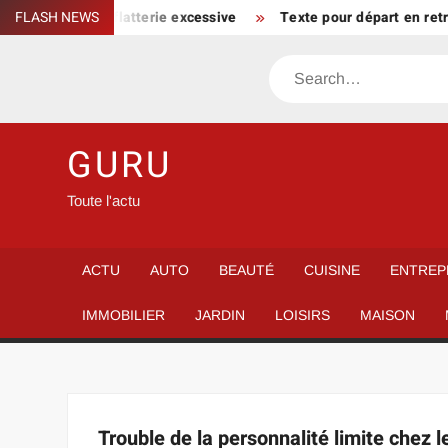
Skip
n parcours sans flatterie excessive
FLASH NEWS
Texte pour départ en retra
to
content
Search
GURU
Toute l'actu
ACTU
AUTO
BEAUTÉ
CUISINE
ENTREP
IMMOBILIER
JARDIN
LOISIRS
MAISON
Trouble de la personnalité limite chez 