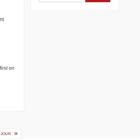
nt
irst on
À JOUR