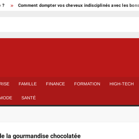
?
Comment dompter vos cheveux indisciplinés avec les bons so
RISE
FAMILLE
FINANCE
FORMATION
HIGH-TECH
MODE
SANTÉ
 de la gourmandise chocolatée