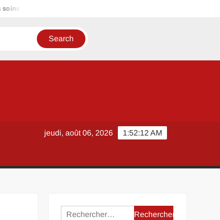
ins capillaires
Pendentif Pour Maman avec prénoms d’enfan
jeudi, août 06, 2026
1:52:13 AM
Rechercher :