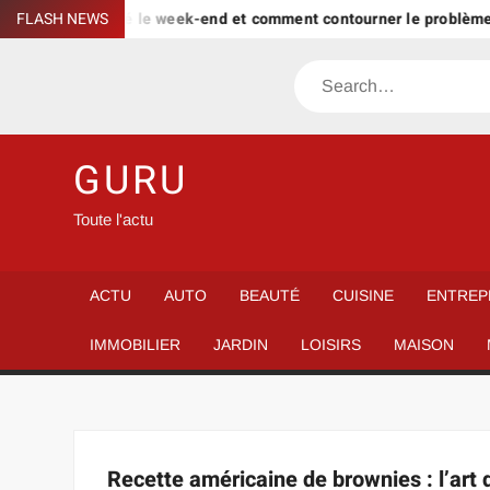
Skip
pargne est bloqué le week-end et comment contourner le problème 
FLASH NEWS
to
content
Search
GURU
Toute l'actu
ACTU
AUTO
BEAUTÉ
CUISINE
ENTREP
IMMOBILIER
JARDIN
LOISIRS
MAISON
Recette américaine de brownies : l’art