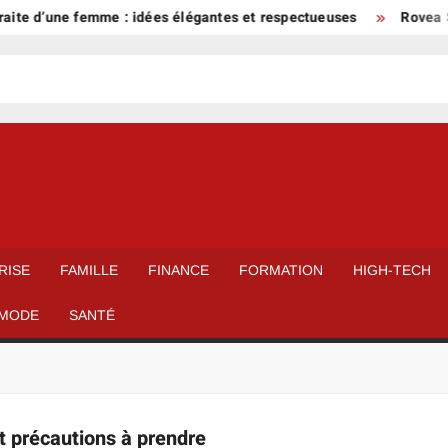
aite d’une femme : idées élégantes et respectueuses
Rovea Sk
RISE
FAMILLE
FINANCE
FORMATION
HIGH-TECH
MODE
SANTÉ
et précautions à prendre