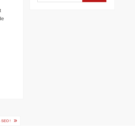
t
de
SEO !