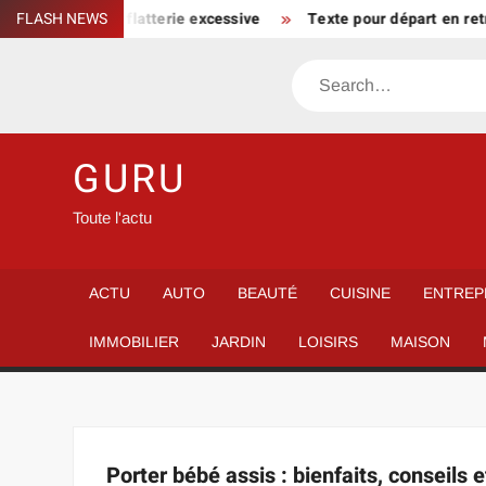
Skip
un parcours sans flatterie excessive
FLASH NEWS
Texte pour départ en retr
to
content
Search
GURU
Toute l'actu
ACTU
AUTO
BEAUTÉ
CUISINE
ENTREP
IMMOBILIER
JARDIN
LOISIRS
MAISON
Porter bébé assis : bienfaits, conseils 