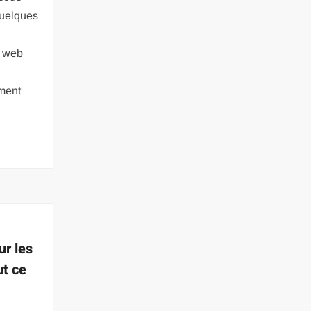
quelques
u web
ment
ur les
ut ce