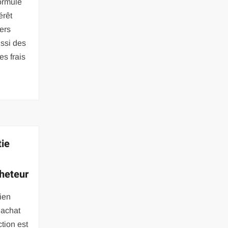
ormule
érêt
ers
ussi des
es frais
tie
cheteur
bien
 achat
ction est