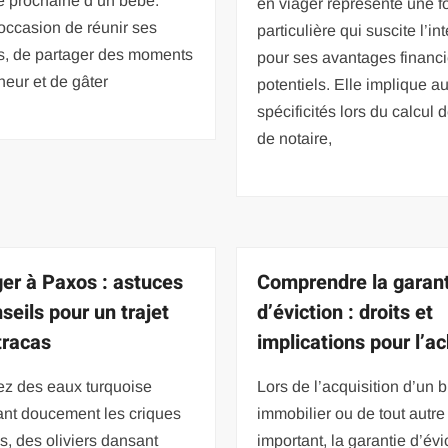
ée prochaine d’un bébé.
en viager représente une f
’occasion de réunir ses
particulière qui suscite l’int
s, de partager des moments
pour ses avantages financi
eur et de gâter
potentiels. Elle implique a
spécificités lors du calcul d
de notaire,
er à Paxos : astuces
Comprendre la garan
seils pour un trajet
d’éviction : droits et
tracas
implications pour l’a
ez des eaux turquoise
Lors de l’acquisition d’un 
ant doucement les criques
immobilier ou de tout autre
, des oliviers dansant
important, la garantie d’évi