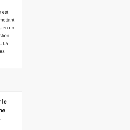
 est
mettant
s en un
stion
. La
les
 le
une
e