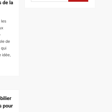
s de la
 les
ux
e
ble de
 qui
e idée,
ilier
s pour