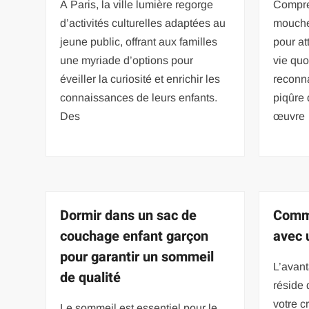
À Paris, la ville lumière regorge
Compre
d’activités culturelles adaptées au
mouche
jeune public, offrant aux familles
pour at
une myriade d’options pour
vie quo
éveiller la curiosité et enrichir les
reconn
connaissances de leurs enfants.
piqûre
Des
œuvre
Dormir dans un sac de
Comme
couchage enfant garçon
avec u
pour garantir un sommeil
L’avant
de qualité
réside 
votre c
Le sommeil est essentiel pour le