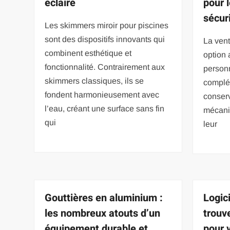
éclairé
pour 
sécur
Les skimmers miroir pour piscines
sont des dispositifs innovants qui
La vent
combinent esthétique et
option 
fonctionnalité. Contrairement aux
person
skimmers classiques, ils se
complét
fondent harmonieusement avec
conserv
l’eau, créant une surface sans fin
mécani
qui
leur
Gouttières en aluminium :
Logic
les nombreux atouts d’un
trouve
équipement durable et
pour 