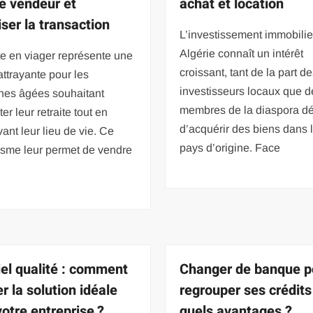
le vendeur et
achat et location
iser la transaction
L’investissement immobilie
Algérie connaît un intérêt
e en viager représente une
croissant, tant de la part d
attrayante pour les
investisseurs locaux que d
nes âgées souhaitant
membres de la diaspora dé
er leur retraite tout en
d’acquérir des biens dans 
ant leur lieu de vie. Ce
pays d’origine. Face
sme leur permet de vendre
iel qualité : comment
Changer de banque p
r la solution idéale
regrouper ses crédits
votre entreprise ?
quels avantages ?