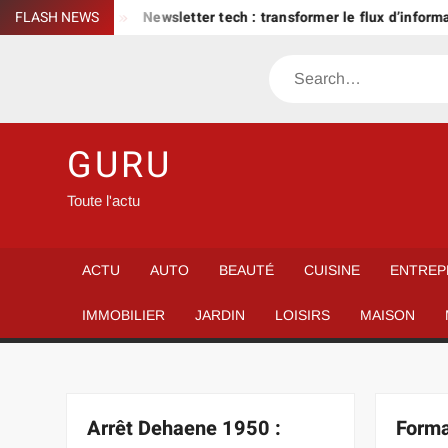
Skip
iveau ?
FLASH NEWS
Newsletter tech : transformer le flux d’informations
to
content
Search
GURU
Toute l'actu
ACTU
AUTO
BEAUTÉ
CUISINE
ENTREP
IMMOBILIER
JARDIN
LOISIRS
MAISON
Arrêt Dehaene 1950 :
Forma