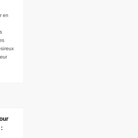
r en
es
es
sireux
leur
our
 :