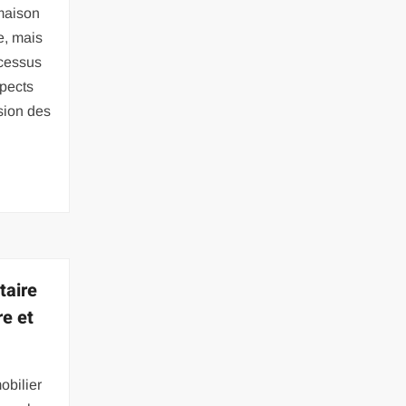
 maison
e, mais
ocessus
spects
sion des
taire
re et
t
obilier