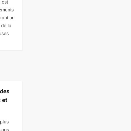
 est
tements
frant un
 de la
uses
 des
 et
 plus
 sous