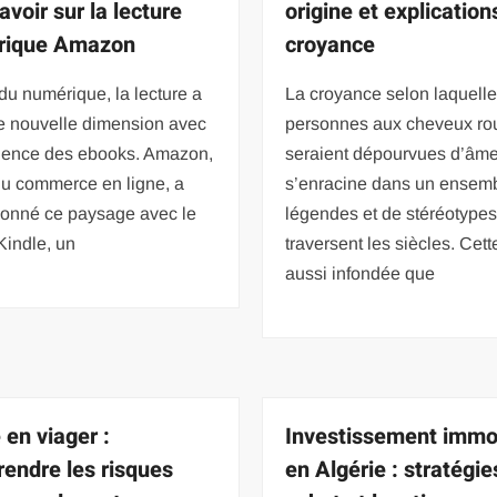
avoir sur la lecture
origine et explication
rique Amazon
croyance
 du numérique, la lecture a
La croyance selon laquelle
ne nouvelle dimension avec
personnes aux cheveux ro
gence des ebooks. Amazon,
seraient dépourvues d’âm
du commerce en ligne, a
s’enracine dans un ensem
ionné ce paysage avec le
légendes et de stéréotypes
Kindle, un
traversent les siècles. Cett
aussi infondée que
 en viager :
Investissement immob
endre les risques
en Algérie : stratégie