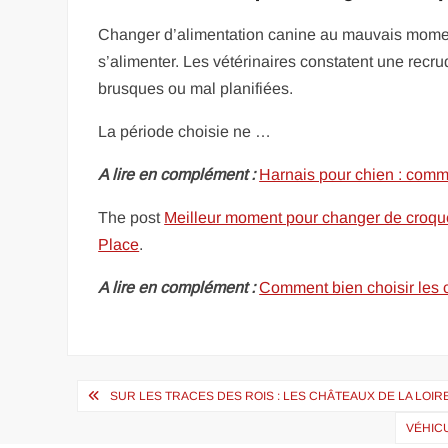
Changer d’alimentation canine au mauvais moment e
s’alimenter. Les vétérinaires constatent une recru
brusques ou mal planifiées.
La période choisie ne …
A lire en complément :
Harnais pour chien : comm
The post
Meilleur moment pour changer de croquet
Place
.
A lire en complément :
Comment bien choisir les c
Navigation
SUR LES TRACES DES ROIS : LES CHÂTEAUX DE LA LOIR
de
VÉHIC