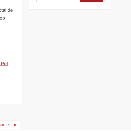
otal de
rop
 Pet
RENCES