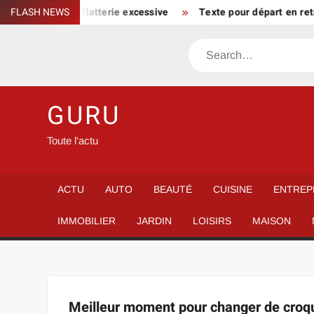
Skip
un parcours sans flatterie excessive
FLASH NEWS
Texte pour départ en retr
to
content
Search
GURU
Toute l'actu
ACTU
AUTO
BEAUTÉ
CUISINE
ENTREP
IMMOBILIER
JARDIN
LOISIRS
MAISON
Meilleur moment pour changer de croque