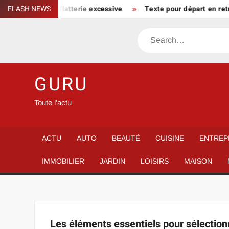
Skip
un parcours sans flatterie excessive
FLASH NEWS
Texte pour départ en retr
to
content
Search
GURU
Toute l'actu
ACTU
AUTO
BEAUTÉ
CUISINE
ENTREP
IMMOBILIER
JARDIN
LOISIRS
MAISON
Les éléments essentiels pour sélectionn