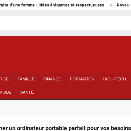
aite d’une femme : idées élégantes et respectueuses
Rovea Sk
RISE
FAMILLE
FINANCE
FORMATION
HIGH-TECH
MODE
SANTÉ
er un ordinateur portable parfait pour vos besoin