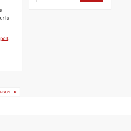
ne
ur la
port
.
AISON