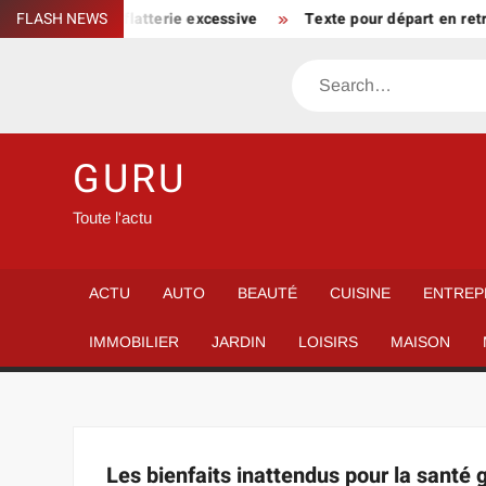
Skip
n parcours sans flatterie excessive
FLASH NEWS
Texte pour départ en retr
to
content
Search
GURU
Toute l'actu
ACTU
AUTO
BEAUTÉ
CUISINE
ENTREP
IMMOBILIER
JARDIN
LOISIRS
MAISON
Les bienfaits inattendus pour la santé g