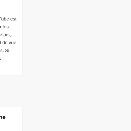
Tube est
r les
ssais,
t de vue
s. Si
s
che