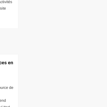
ctivités
site
ces en
ource de
rend
ui tout