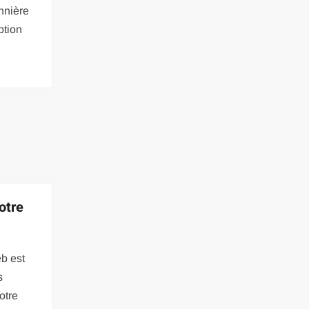
nnière
ption
otre
eb est
s
otre