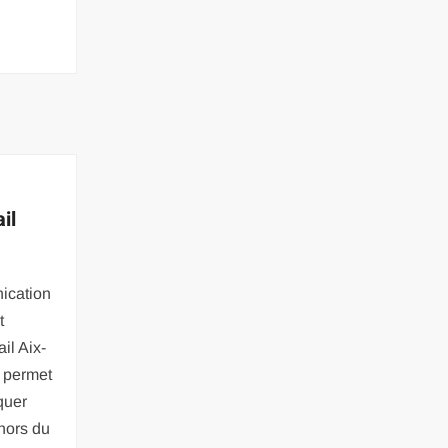
il
ication
t
il Aix-
e permet
quer
hors du