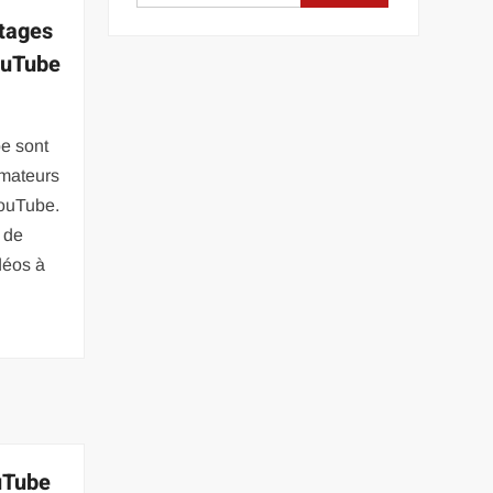
tages
ouTube
e sont
amateurs
YouTube.
r de
déos à
uTube