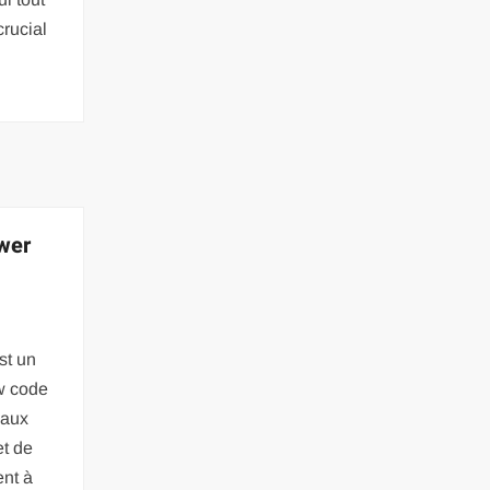
crucial
ower
st un
ow code
 aux
et de
ent à