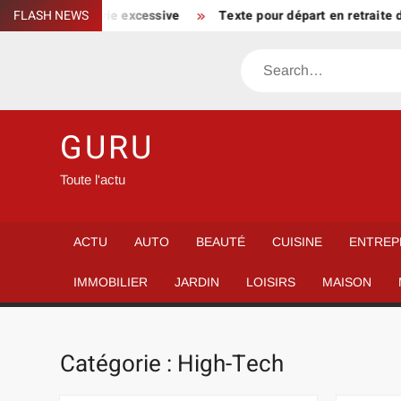
Skip
ans flatterie excessive
FLASH NEWS
Texte pour départ en retraite d’une f
to
content
Search
GURU
Toute l'actu
ACTU
AUTO
BEAUTÉ
CUISINE
ENTREP
IMMOBILIER
JARDIN
LOISIRS
MAISON
Catégorie :
High-Tech