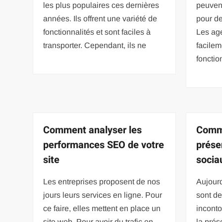
les plus populaires ces dernières
peuvent
années. Ils offrent une variété de
pour d
fonctionnalités et sont faciles à
Les age
transporter. Cependant, ils ne
facilem
fonctio
Comment analyser les
Comme
performances SEO de votre
prése
site
socia
Les entreprises proposent de nos
Aujourd
jours leurs services en ligne. Pour
sont d
ce faire, elles mettent en place un
incont
site web. Pour avoir du trafic en
la prés