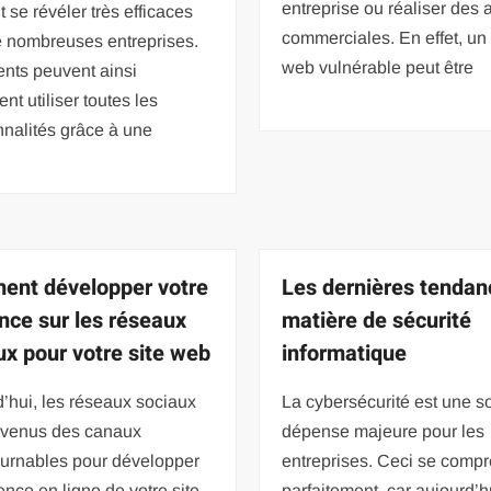
entreprise ou réaliser des a
 se révéler très efficaces
commerciales. En effet, un 
e nombreuses entreprises.
web vulnérable peut être
nts peuvent ainsi
ent utiliser toutes les
nnalités grâce à une
nt développer votre
Les dernières tendan
nce sur les réseaux
matière de sécurité
ux pour votre site web
informatique
’hui, les réseaux sociaux
La cybersécurité est une s
evenus des canaux
dépense majeure pour les
ournables pour développer
entreprises. Ceci se comp
ence en ligne de votre site
parfaitement, car aujourd’h