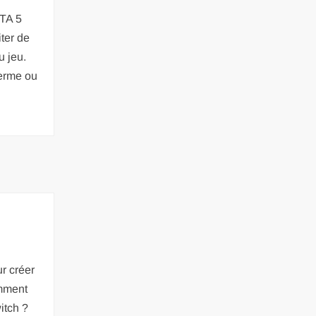
GTA 5
ter de
u jeu.
terme ou
r créer
mment
itch ?