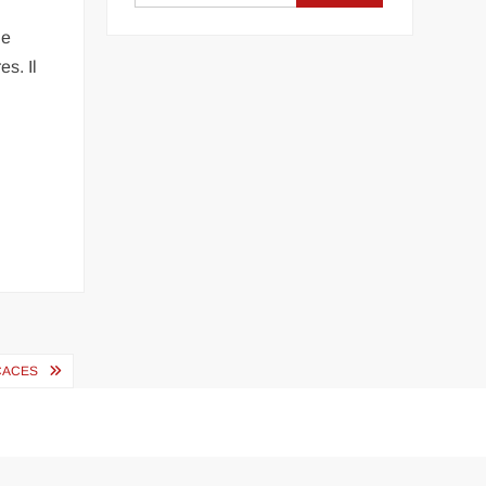
ne
s. Il
ICACES