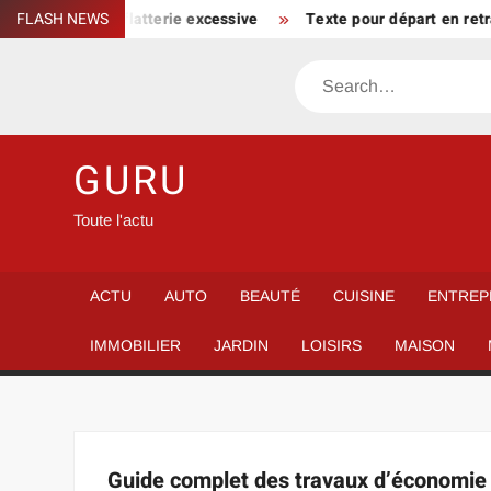
Skip
n parcours sans flatterie excessive
FLASH NEWS
Texte pour départ en retra
to
content
Search
GURU
Toute l'actu
ACTU
AUTO
BEAUTÉ
CUISINE
ENTREP
IMMOBILIER
JARDIN
LOISIRS
MAISON
Guide complet des travaux d’économie 