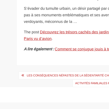
S’évader du tumulte urbain, un désir partagé par de
pas à ses monuments emblématiques et ses avenu
verdoyants, méconnus de la …
The post
Découvrez les trésors cachés des jardi
Paris vu d’avion
.
A lire également :
Comment se conjugue jouis à t
Navigation
LES CONSÉQUENCES NÉFASTES DE LA SÉDENTARITÉ C
de
ACTIVITÉS FAMILIALES
l’article