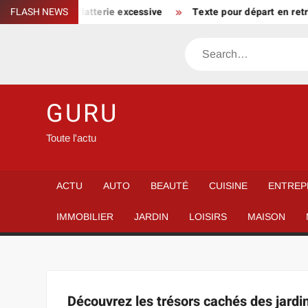
Skip
n parcours sans flatterie excessive
FLASH NEWS
Texte pour départ en retra
to
content
Search
GURU
Toute l'actu
ACTU
AUTO
BEAUTÉ
CUISINE
ENTREP
IMMOBILIER
JARDIN
LOISIRS
MAISON
Découvrez les trésors cachés des jardi