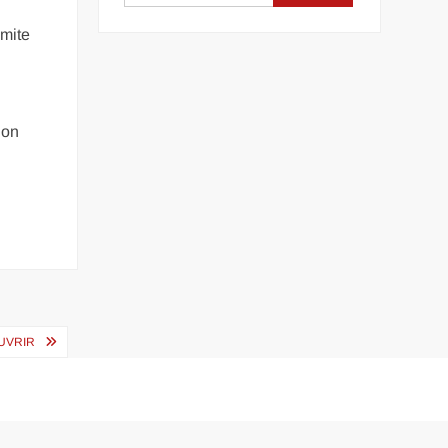
imite
 on
OUVRIR