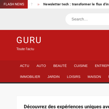
Skip
selon son niveau ?
FLASH NEWS
Newsletter tech : transformer le flux d’i
to
content
Search
GURU
Toute l'actu
ACTU
AUTO
BEAUTÉ
CUISINE
ENTREP
IMMOBILIER
JARDIN
LOISIRS
MAISON
Découvrez des expériences uniques ave