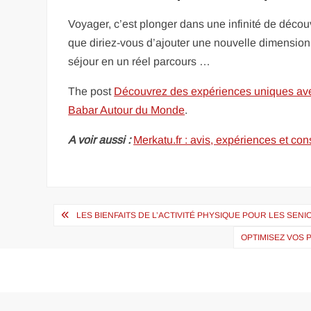
Voyager, c’est plonger dans une infinité de découv
que diriez-vous d’ajouter une nouvelle dimension 
séjour en un réel parcours …
The post
Découvrez des expériences uniques ave
Babar Autour du Monde
.
A voir aussi :
Merkatu.fr : avis, expériences et co
Navigation
LES BIENFAITS DE L’ACTIVITÉ PHYSIQUE POUR LES SENI
de
OPTIMISEZ VOS
l’article