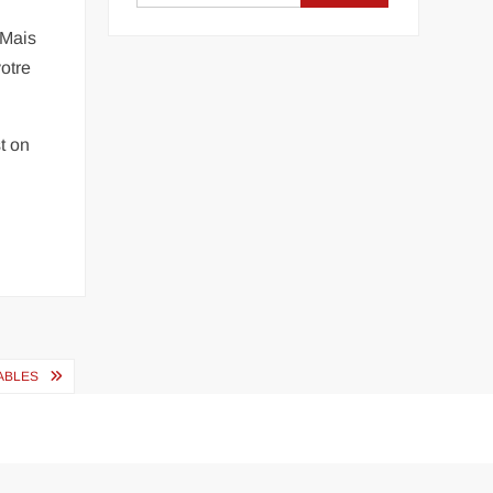
 Mais
otre
t on
ABLES