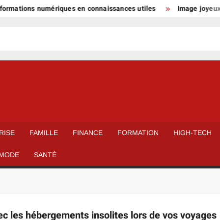
nformations numériques en connaissances utiles
Image joyeux n
RISE
FAMILLE
FINANCE
FORMATION
HIGH-TECH
MODE
SANTÉ
c les hébergements insolites lors de vos voyages