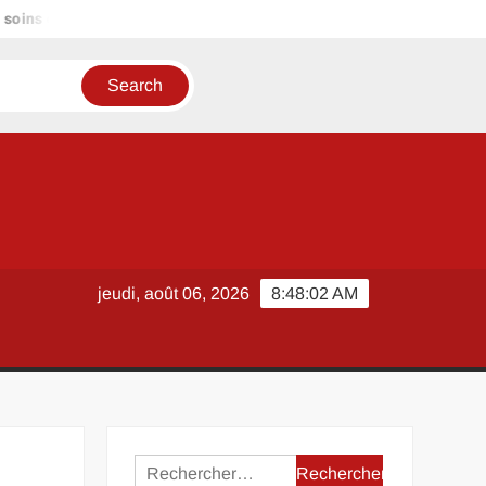
ins capillaires
Pendentif Pour Maman avec prénoms d’enfan
jeudi, août 06, 2026
8:48:02 AM
Rechercher :