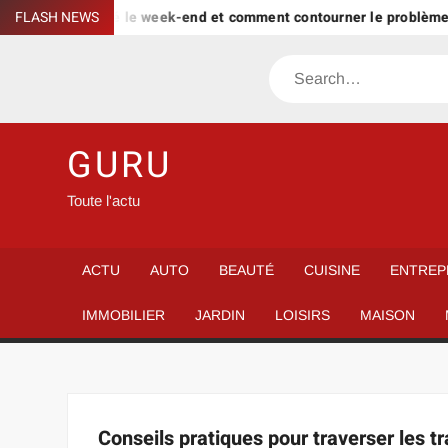
Skip
pargne est bloqué le week-end et comment contourner le problème 
FLASH NEWS
to
content
Search
GURU
Toute l'actu
ACTU
AUTO
BEAUTÉ
CUISINE
ENTREP
IMMOBILIER
JARDIN
LOISIRS
MAISON
Conseils pratiques pour traverser les 